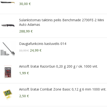
30,00
€
Sulankstomas taktinis peilis Benchmade 2730FE-2 Mini
Auto Adamas
288,99
€
Daugiafunkcinis kastuvėlis 014
24,99
€
33,99
€
Airsoft šratai RazorGun 0,20 g 200 g / ok. 1000 vnt.
1,99
€
Airsoft šratai Combat Zone Basic 0,12 g 6 mm 1000 vnt.
2,50
€