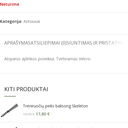
Neturime
Kategorija:
Antsiuvai
APRAŠYMAS
ATSILIEPIMAI (0)
SIUNTIMAS IR PRISTATYMA
Atsparus aplinkos poveikiui. Tvirtinamas Velcro.
KITI PRODUKTAI
Treniruočių peilis balisong Skeleton
17,80
€
19,99
€