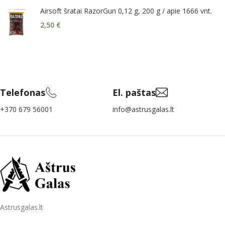
Airsoft šratai RazorGun 0,12 g, 200 g / apie 1666 vnt.
2,50
€
Telefonas
El. paštas
+370 679 56001
info@astrusgalas.lt
Astrusgalas.lt