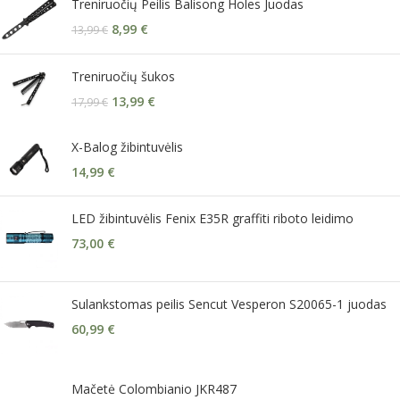
Treniruočių Peilis Balisong Holes Juodas
8,99
€
13,99
€
Treniruočių šukos
13,99
€
17,99
€
X-Balog žibintuvėlis
14,99
€
LED žibintuvėlis Fenix E35R graffiti riboto leidimo
73,00
€
Sulankstomas peilis Sencut Vesperon S20065-1 juodas
60,99
€
Mačetė Colombianio JKR487