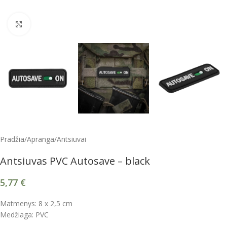
Spustelėkite, kad padidintumėte
Pradžia
/
Apranga
/
Antsiuvai
Antsiuvas PVC Autosave – black
5,77
€
Matmenys: 8 x 2,5 cm
Medžiaga: PVC