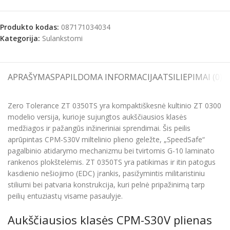
Produkto kodas:
087171034034
Kategorija:
Sulankstomi
APRAŠYMAS
PAPILDOMA INFORMACIJA
ATSILIEPIMAI (0)
S
Zero Tolerance ZT 0350TS yra kompaktiškesnė kultinio ZT 0300
modelio versija, kurioje sujungtos aukščiausios klasės
medžiagos ir pažangūs inžineriniai sprendimai. Šis peilis
aprūpintas CPM-S30V miltelinio plieno geležte, „SpeedSafe“
pagalbinio atidarymo mechanizmu bei tvirtomis G-10 laminato
rankenos plokštelėmis. ZT 0350TS yra patikimas ir itin patogus
kasdienio nešiojimo (EDC) įrankis, pasižymintis militaristiniu
stiliumi bei patvaria konstrukcija, kuri pelnė pripažinimą tarp
peilių entuziastų visame pasaulyje.
Aukščiausios klasės CPM-S30V plienas