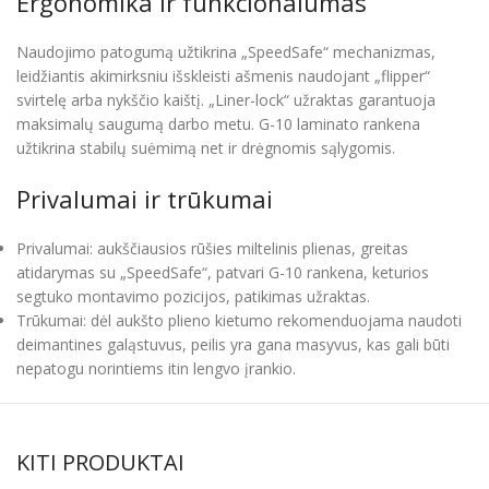
Ergonomika ir funkcionalumas
Naudojimo patogumą užtikrina „SpeedSafe“ mechanizmas,
leidžiantis akimirksniu išskleisti ašmenis naudojant „flipper“
svirtelę arba nykščio kaištį. „Liner-lock“ užraktas garantuoja
maksimalų saugumą darbo metu. G-10 laminato rankena
užtikrina stabilų suėmimą net ir drėgnomis sąlygomis.
Privalumai ir trūkumai
Privalumai: aukščiausios rūšies miltelinis plienas, greitas
atidarymas su „SpeedSafe“, patvari G-10 rankena, keturios
segtuko montavimo pozicijos, patikimas užraktas.
Trūkumai: dėl aukšto plieno kietumo rekomenduojama naudoti
deimantines galąstuvus, peilis yra gana masyvus, kas gali būti
nepatogu norintiems itin lengvo įrankio.
KITI PRODUKTAI