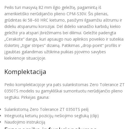
Peilis turi masyvią 82 mm ilgio geležtę, pagamintą iš
amerikietiško nerūdijančio plieno CPM-S30V. Šis plienas,
grūdintas iki 58–60 HRC kietumo, pasižymi ilgaamžiu aštrumu ir
dideliu atsparumu korozijai. Dėl didelio vanadžio karbidų kiekio
geležtė yra atspari įbrėžimams bei dilimui. Geležtė padengta
„Cerakote“ danga, kuri apsaugo nuo aplinkos poveikio ir suteikia
išskirtinį „tigar stripes“ dizainą. Patikimas „drop-point“ profilis ir
įgaubtas galandimas užtikrina puikias pjovimo savybes
kiekvienoje situacijoje.
Komplektacija
Peilio komplektacijoje yra pats sulankstomas Zero Tolerance ZT
0350TS modelis su gamykliškai sumontuotu nerūdijančio plieno
segtuku. Pirkėjas gauna:
Sulankstomą Zero Tolerance ZT 0350TS peilį
Integruotą keturių pozicijų nešiojimo segtuką (clip)
Naudojimo instrukciją