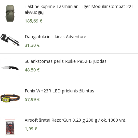
Taktinė kuprinė Tasmanian Tiger Modular Combat 22 l –
alyvuogių
185,69
€
Daugiafukcinis kirvis Adventure
31,30
€
Sulankstomas peilis Ruike P852-B juodas
48,50
€
Fenix WH23R LED priekinis žibintas
57,99
€
Airsoft šratai RazorGun 0,20 g 200 g / ok. 1000 vnt.
1,99
€