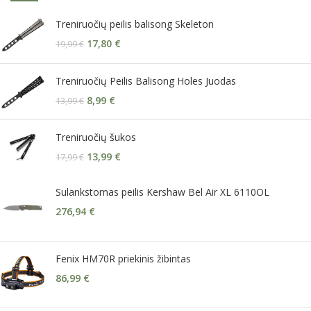
Treniruočių peilis balisong Skeleton
17,80
€
19,99
€
Treniruočių Peilis Balisong Holes Juodas
8,99
€
13,99
€
Treniruočių šukos
13,99
€
17,99
€
Sulankstomas peilis Kershaw Bel Air XL 6110OL
276,94
€
Fenix HM70R priekinis žibintas
86,99
€