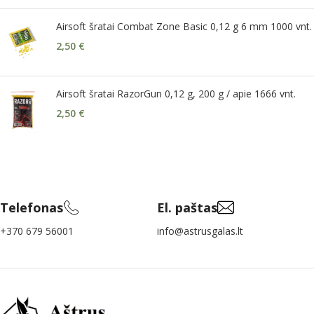
Airsoft šratai Combat Zone Basic 0,12 g 6 mm 1000 vnt.
2,50
€
Airsoft šratai RazorGun 0,12 g, 200 g / apie 1666 vnt.
2,50
€
Telefonas
El. paštas
+370 679 56001
info@astrusgalas.lt