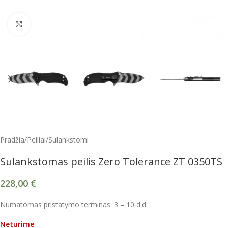
Spustelėkite, kad padidintumėte
Pradžia
/
Peiliai
/
Sulankstomi
Sulankstomas peilis Zero Tolerance ZT 0350TS
228,00
€
Numatomas pristatymo terminas: 3 – 10 d.d.
Neturime